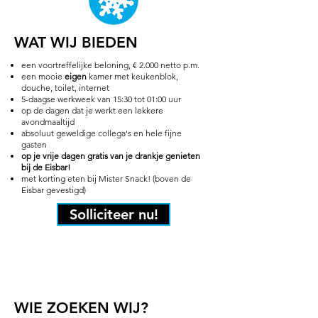
WAT WIJ BIEDEN
een voortreffelijke beloning, € 2.000 netto p.m.
een mooie
eigen
kamer met keukenblok,
douche, toilet, internet
5-daagse werkweek van 15:30 tot 01:00 uur
op de dagen dat je werkt een lekkere
avondmaaltijd
absoluut geweldige collega's en hele fijne
gasten
op je vrije dagen gratis van je drankje genieten
bij de Eisbar!
met korting eten bij Mister Snack! (boven de
Eisbar gevestigd)
Solliciteer nu!
WIE ZOEKEN WIJ?