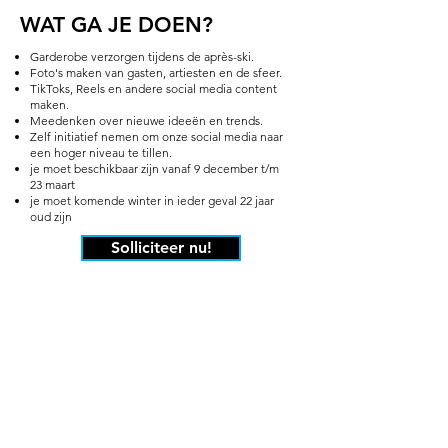
WAT GA JE DOEN?
Garderobe verzorgen tijdens de après-ski.
Foto's maken van gasten, artiesten en de sfeer.
TikToks, Reels en andere social media content
maken.
Meedenken over nieuwe ideeën en trends.
Zelf initiatief nemen om onze social media naar
een hoger niveau te tillen.
je moet beschikbaar zijn vanaf 9 december t/m
23 maart
je moet komende winter in ieder geval 22 jaar
oud zijn
Solliciteer nu!
Je vindt het leuk om foto's en video's te maken.
Je bent creatief en zit vol ideeën.
Je durft tussen een volle après-ski foto's te
maken en mensen aan te spreken.
Je neemt graag initiatief en ziet zelf kansen voor
leuke content.
Ervaring is niet noodzakelijk, maar natuurlijk wel
mooi meegenomen.
Geen dag is hetzelfde. De ene keer sta je in de