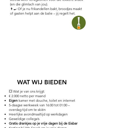
(en die glimlach van jou).
👨‍🍳 Of je nu frikandellen bakt, broodjes maakt
of gasten helpt aan de balie – jij regelt het.
WAT WIJ BIEDEN
​💥 Wat je van ons krijgt:
€ 2.000 netto per maand
Eigen
kamer met douche, toilet en internet
5-daagse werkweek van 16:00 tot 01:00 –
overdag tijd om te skiën
Heerlijke avondmaaltijd op werkdagen
Geweldige collega’s
Gratis drankjes op je vrije dagen bij de Eisbar
Korting bij Mr. Snack op je vrije dagen