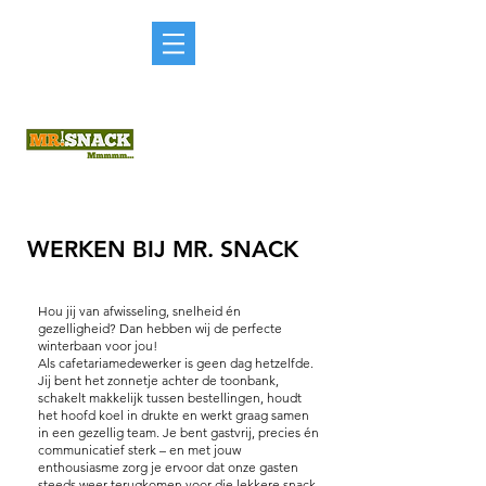
WERKEN BIJ MR. SNACK
Hou jij van afwisseling, snelheid én
gezelligheid? Dan hebben wij de perfecte
winterbaan voor jou!
Als cafetariamedewerker is geen dag hetzelfde.
Jij bent het zonnetje achter de toonbank,
schakelt makkelijk tussen bestellingen, houdt
het hoofd koel in drukte en werkt graag samen
in een gezellig team. Je bent gastvrij, precies én
communicatief sterk – en met jouw
enthousiasme zorg je ervoor dat onze gasten
steeds weer terugkomen voor die lekkere snack